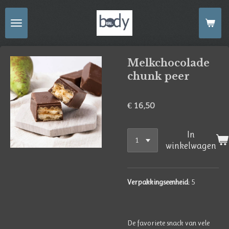
Ga
direct
naar
de
Melkchocolade
hoofdinhoud
chunk peer
€ 16,50
In
winkelwagen
Verpakkingseenheid:
5
De favoriete snack van vele