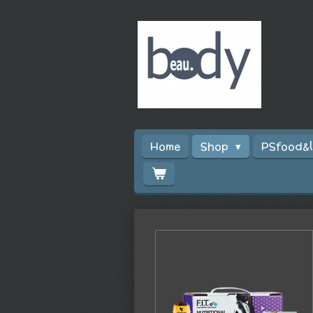
Ga
direct
naar
de
hoofdinhoud
Home
Shop
PSfood&l