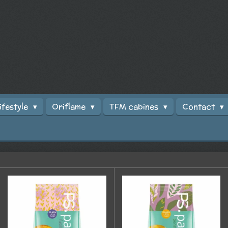
ifestyle
Oriflame
TFM cabines
Contact