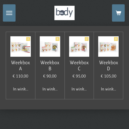
Ga
direct
naar
de
hoofdinhoud
Weekbox
Weekbox
Weekbox
Weekbox
A
B
C
D
€ 110,00
€ 90,00
€ 95,00
€ 105,00
In winkelwagen
In winkelwagen
In winkelwagen
In winkelwagen