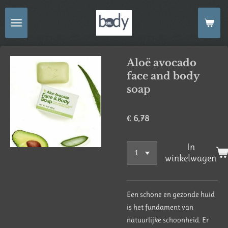
Ga
direct
naar
de
Aloë avocado
hoofdinhoud
face and body
soap
€ 6,78
In
winkelwagen
Een schone en gezonde huid
is het fundament van
natuurlijke schoonheid. Er