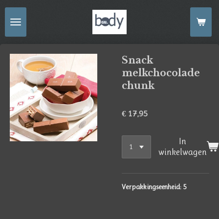
Ga
direct
naar
de
Snack
hoofdinhoud
melkchocolade
chunk
€ 17,95
In
winkelwagen
Verpakkingseenheid: 5