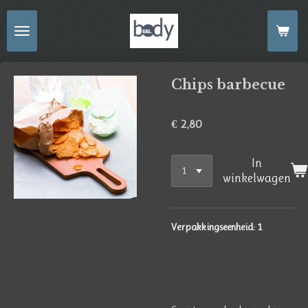
Ga
direct
naar
de
Chips barbecue
hoofdinhoud
€ 2,80
In
winkelwagen
Verpakkingseenheid: 1