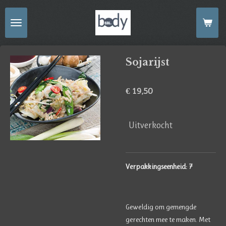
Ga
direct
naar
de
Sojarijst
hoofdinhoud
€ 19,50
Uitverkocht
Verpakkingseenheid: 7
Geweldig om gemengde
gerechten mee te maken. Met