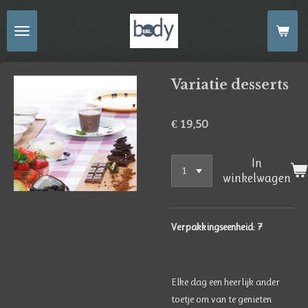
Ga
direct
naar
de
Variatie desserts
hoofdinhoud
€ 19,50
In
winkelwagen
Verpakkingseenheid: 7
Elke dag een heerlijk ander
toetje om van te genieten